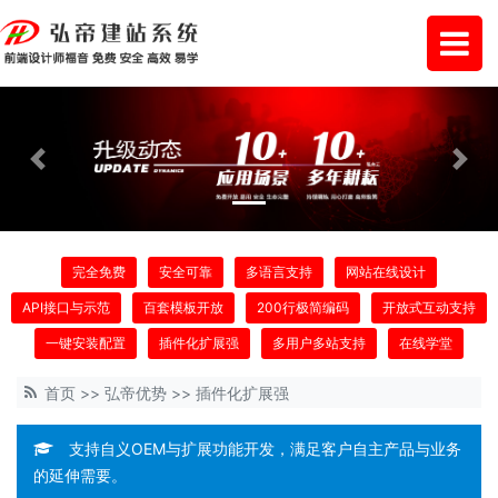
Previous
Next
完全免费
安全可靠
多语言支持
网站在线设计
API接口与示范
百套模板开放
200行极简编码
开放式互动支持
一键安装配置
插件化扩展强
多用户多站支持
在线学堂
首页
>>
弘帝优势
>>
插件化扩展强
支持自义OEM与扩展功能开发，满足客户自主产品与业务
的延伸需要。