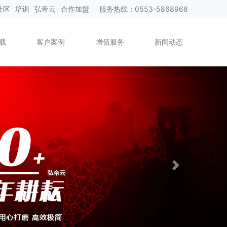
社区
培训
弘帝云
合作加盟
服务热线
：
0553-5868968
载
客户案例
增值服务
新闻动态
Next