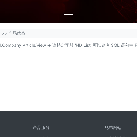
绍
>>
产品优势
te.API.Company.Article.View -> 该特定字段 'HD_List' 可以参考 SQ
产品服务
兄弟网站