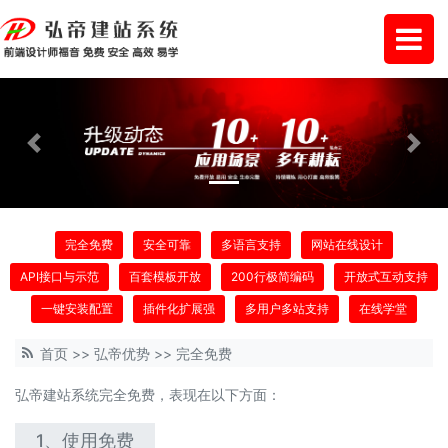
Previous
Next
完全免费
安全可靠
多语言支持
网站在线设计
API接口与示范
百套模板开放
200行极简编码
开放式互动支持
一键安装配置
插件化扩展强
多用户多站支持
在线学堂
首页
>>
弘帝优势
>>
完全免费
弘帝建站系统完全免费，表现在以下方面：
1、使用免费